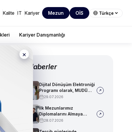
Kalite
IT
Kariyer
Mezun
OİS
kleri
Kariyer Danışmanlığı
×
Diğer Haberler
Dijital Dönüşüm Elektroniği
Programı olarak, MUDÜ
Tercih Tanıtım Günleri'nde
29.07.2026
biz de yerimizi aldık
İlk Mezunlarımız
Diplomalarını Almaya
Başladı
28.07.2026
Tercih günlerinde