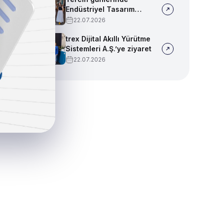
Endüstriyel Tasarım
bölümümüzü tanıtmaya
22.07.2026
devam ediyoruz!
trex Dijital Akıllı Yürütme
Sistemleri A.Ş.’ye ziyaret
22.07.2026