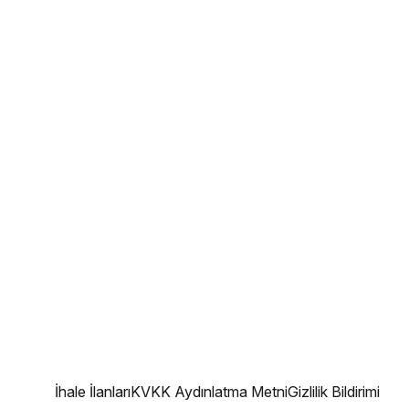
İhale İlanları
KVKK Aydınlatma Metni
Gizlilik Bildirimi