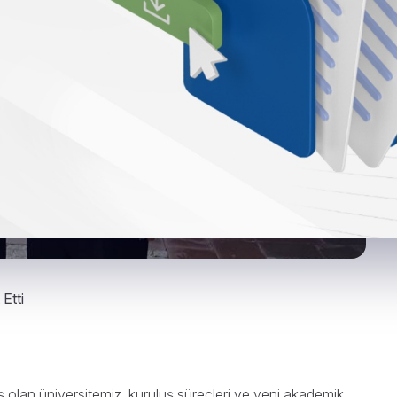
Etti
ş olan üniversitemiz, kuruluş süreçleri ve yeni akademik