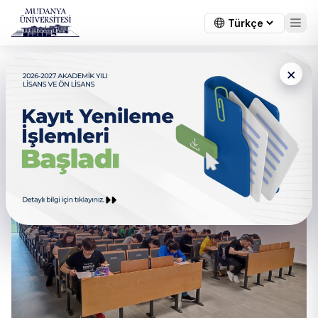
×
Üniversitemizde Gerçek
Ortamda Deneme Sınavı
Heyecanı Yaşandı.