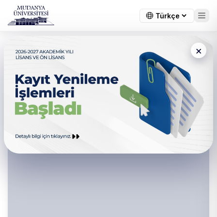
×
Erasmus+ Koordinatörlüğü