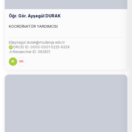
Öğr. Gör. Ayşegül DURAK
KOORDİNATÖR YARDIMCISI
aysegul.durak@mudanya.edu.tr
ORCID ID: 0000-0001-5225-633X
iD
Researcher ID: 392831
iD