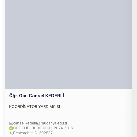
Öğr. Gör. Cansel KEDERLİ
KOORDİNATÖR YARDIMCISI
cansel.kederli@mudanya.edu.tr
ORCID ID: 0000-0003-2024-5016
iD
Researcher ID: 392832