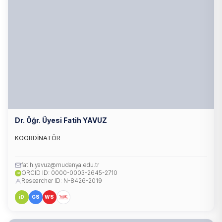
Dr. Öğr. Üyesi Fatih YAVUZ
KOORDİNATÖR
fatih.yavuz@mudanya.edu.tr
ORCID ID: 0000-0003-2645-2710
iD
Researcher ID: N-8426-2019
iD
GS
WS