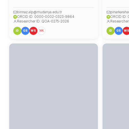
binnaz.alp@mudanya.edu.tr
pinarkarah
ORCID ID: 0000-0002-0323-9864
ORCID ID:
iD
iD
Researcher ID: QOA-0275-2026
Researcher
iD
GS
WS
iD
GS
W