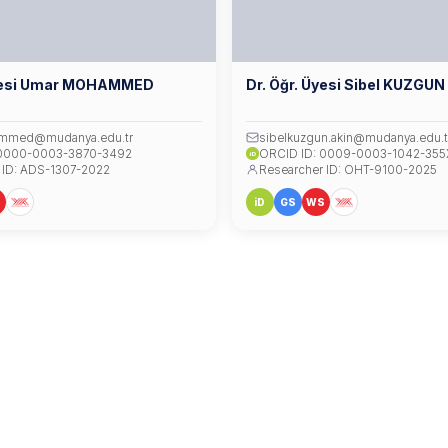
Üyesi Umar MOHAMMED
Dr. Öğr. Üyesi Sibel KUZGUN
mmed@mudanya.edu.tr
sibelkuzgun.akin@mudanya.edu.t
 0000-0003-3870-3492
ORCID ID: 0009-0003-1042-355
iD
 ID: ADS-1307-2022
Researcher ID: OHT-9100-2025
S
iD
GS
WS