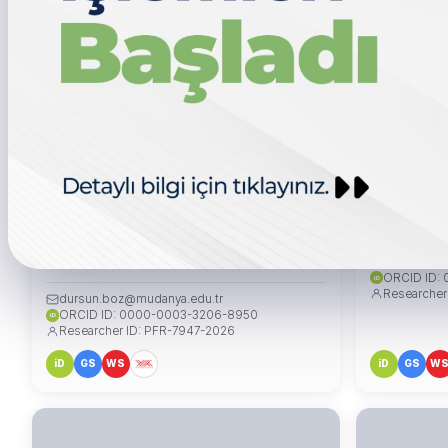
Doç. Dr. Dursun BOZ
Dr. Öğr. Ü
ANABİLİM DALI BAŞKANI
gizem.zere
ORCID ID:
iD
Researcher
dursun.boz@mudanya.edu.tr
ORCID ID: 0000-0003-3206-8950
iD
Researcher ID: PFR-7947-2026
iD
GS
WS
iD
GS
W