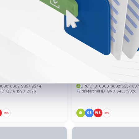
yesi Gizem ZEREN
Dr. Öğr. Üyesi Uğur COŞKUN
n@mudanya.edu.tr
ugur.coskun@mudanya.edu.tr
 0000-0002-9837-9244
ORCID ID: 0000-0002-6357-60
iD
 ID: QOA-1590-2026
Researcher ID: QNJ-6453-2026
S
iD
GS
WS