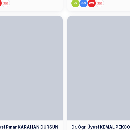
S
iD
GS
WS
Üyesi Pınar KARAHAN DURSUN
Dr. Öğr. Üyesi KEMAL PEKC