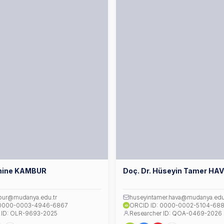
Emine KAMBUR
Doç. Dr. Hüseyin Tamer HA
bur@mudanya.edu.tr
huseyintamer.hava@mudanya.edu
 0000-0003-4946-6867
ORCID ID: 0000-0002-5104-68
iD
 ID: OLR-9693-2025
Researcher ID: QOA-0469-2026