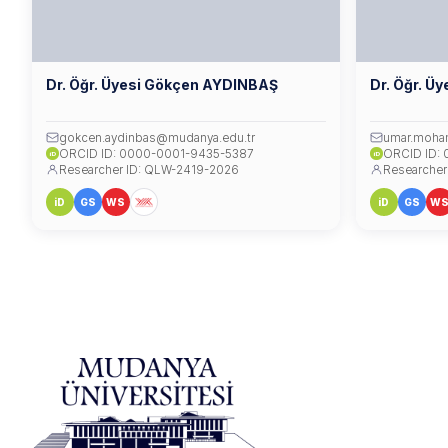
Dr. Öğr. Üyesi Gökçen AYDINBAŞ
Dr. Öğr. 
gokcen.aydinbas@mudanya.edu.tr
umar.moha
ORCID ID: 0000-0001-9435-5387
ORCID ID:
iD
iD
Researcher ID: QLW-2419-2026
Researcher
iD
GS
WS
iD
GS
W