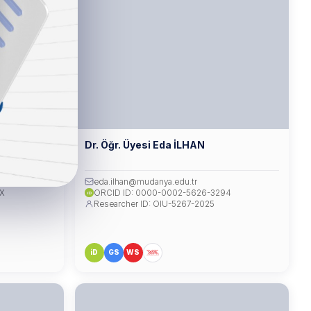
Dr. Öğr. Üyesi Eda İLHAN
eda.ilhan@mudanya.edu.tr
7X
ORCID ID: 0000-0002-5626-3294
iD
Researcher ID: OIU-5267-2025
iD
GS
WS