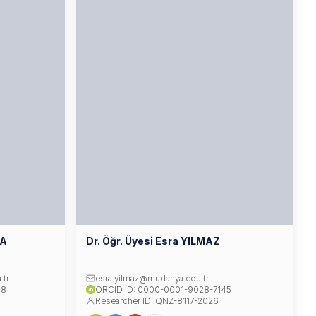
VA
Dr. Öğr. Üyesi Esra YILMAZ
.tr
esra.yilmaz@mudanya.edu.tr
88
ORCID ID: 0000-0001-9028-7145
iD
Researcher ID: QNZ-8117-2026