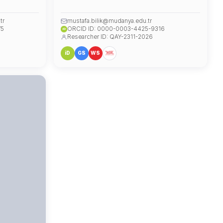
tr
mustafa.bilik@mudanya.edu.tr
75
ORCID ID: 0000-0003-4425-9316
iD
Researcher ID: QAY-2311-2026
iD
GS
WS