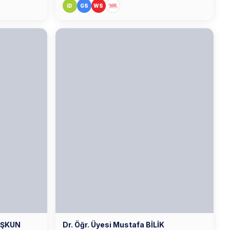
iD
GS
WS
OŞKUN
Dr. Öğr. Üyesi Mustafa BİLİK