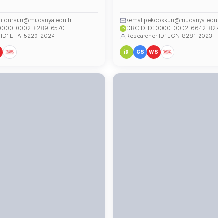
an.dursun@mudanya.edu.tr
kemal.pekcoskun@mudanya.edu.
 0000-0002-8289-6570
ORCID ID: 0000-0002-6642-82
iD
 ID: LHA-5229-2024
Researcher ID: JCN-8281-2023
S
iD
GS
WS