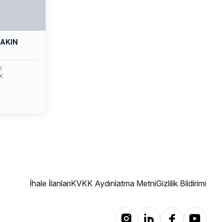
 AKIN
r
X
İhale İlanları
KVKK Aydınlatma Metni
Gizlilik Bildirimi