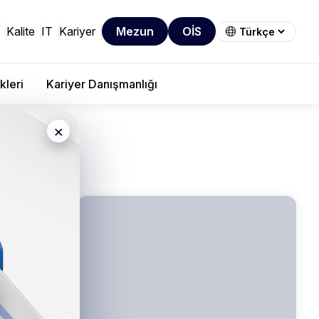
Kalite
IT
Kariyer
Mezun
OİS
kleri
Kariyer Danışmanlığı
×
dro