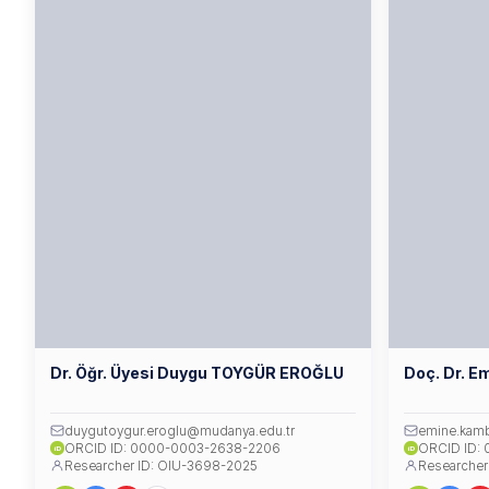
Dr. Öğr. Üyesi Duygu TOYGÜR EROĞLU
Doç. Dr. 
duygutoygur.eroglu@mudanya.edu.tr
emine.kam
ORCID ID: 0000-0003-2638-2206
ORCID ID:
iD
iD
Researcher ID: OIU-3698-2025
Researcher