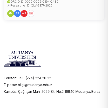
ORCID ID: 0009-0006-0194-2480
iD
Researcher ID: QLV-9377-2026
iD
GS
WS
Telefon: +90 (224) 224 20 22
E-posta: bilgi@mudanya.edu.tr
Kampüs: Çağrışan Mah. 2029 Sk. No:2 16940 Mudanya/Bursa