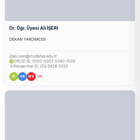
Dr. Öğr. Üyesi Ali İŞERİ
DEKAN YARDIMCISI
ali.iseri@mudanya.edu.tr
ORCID ID: 0000-0002-0340-7039
iD
Researcher ID: IZQ-5628-2023
iD
GS
WS