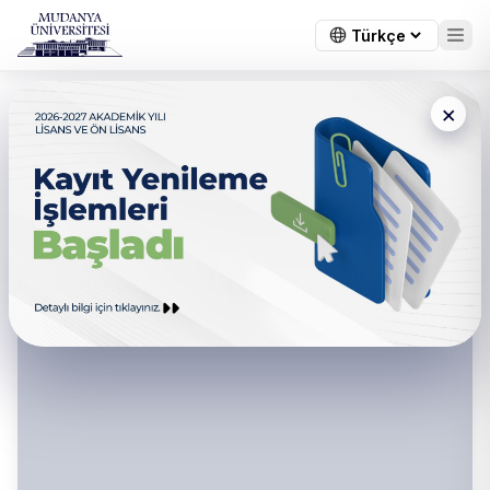
×
Mühendislik, Mimarlık ve
Tasarım Fakültesi - Yönetim