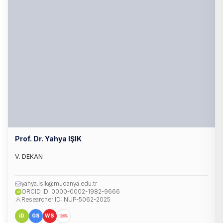
Prof. Dr. Yahya IŞIK
V. DEKAN
yahya.isik@mudanya.edu.tr
ORCID ID: 0000-0002-1982-9666
iD
Researcher ID: NUP-5062-2025
iD
GS
WS