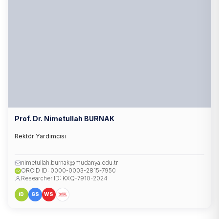
Prof. Dr. Nimetullah BURNAK
Rektör Yardımcısı
nimetullah.burnak@mudanya.edu.tr
ORCID ID: 0000-0003-2815-7950
iD
Researcher ID: KXQ-7910-2024
iD
GS
WS