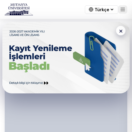
×
Sağlık Bilimleri Fakültesi -
Bilimsel Araştırma Komisyonu