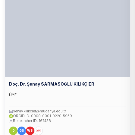
Doç. Dr. Şenay SARMASOĞLU KILIKÇIER
ÜYE
senay.kilikcier@mudanya.edu.tr
ORCID ID: 0000-0001-9220-5959
iD
Researcher ID: 167438
iD
GS
WS