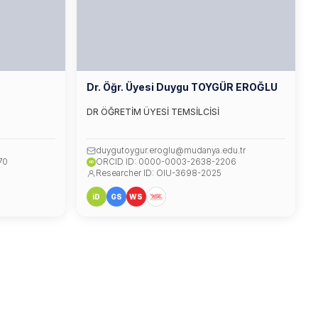
Dr. Öğr. Üyesi Duygu TOYGÜR EROĞLU
DR ÖĞRETİM ÜYESİ TEMSİLCİSİ
duygutoygur.eroglu@mudanya.edu.tr
70
ORCID ID: 0000-0003-2638-2206
iD
Researcher ID: OIU-3698-2025
iD
GS
WS