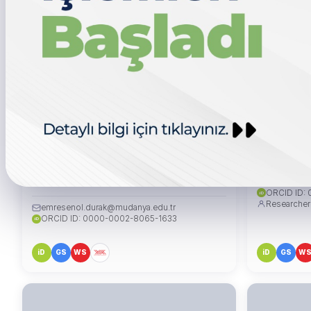
Prof. Dr. Emre ŞENOL DURAK
Doç. Dr. D
DEKAN-PROFESÖR TEMSİLCİSİ
dursun.bo
ORCID ID:
iD
Researcher
emresenol.durak@mudanya.edu.tr
ORCID ID: 0000-0002-8065-1633
iD
iD
GS
WS
iD
GS
W