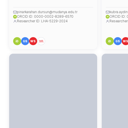
pinarkarahan.dursun@mudanya.edu.tr
kubra.aydi
ORCID ID: 0000-0002-8289-6570
ORCID ID:
iD
iD
Researcher ID: LHA-5229-2024
Researcher
iD
GS
WS
iD
GS
W