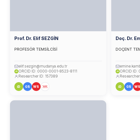
Prof. Dr. Elif SEZGİN
Doç. Dr. 
PROFESÖR TEMSİLCİSİ
DOÇENT TEM
elif.sezgin@mudanya.edu.tr
emine.kam
ORCID ID: 0000-0001-8523-8111
ORCID ID:
iD
iD
Researcher ID: 157389
Researcher
iD
GS
WS
iD
GS
W