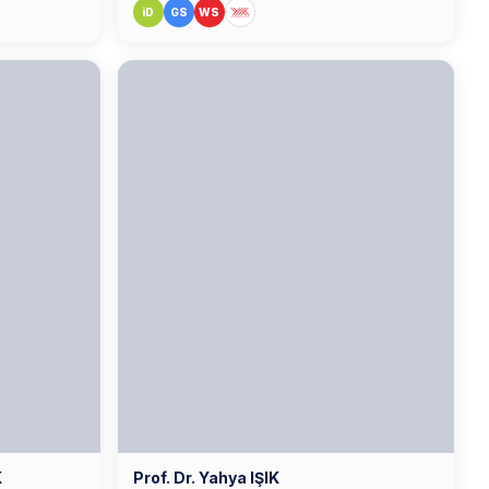
iD
GS
WS
K
Prof. Dr. Yahya IŞIK