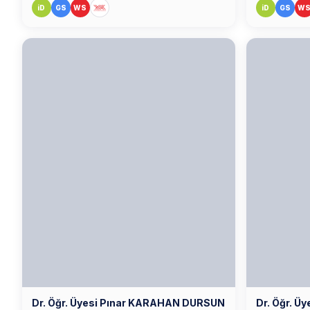
iD
GS
WS
iD
GS
W
Dr. Öğr. Üyesi Pınar KARAHAN DURSUN
Dr. Öğr. Ü