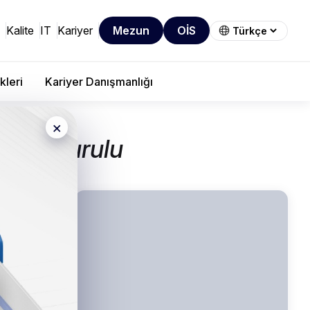
Kalite
IT
Kariyer
Mezun
OİS
kleri
Kariyer Danışmanlığı
×
külte Kurulu