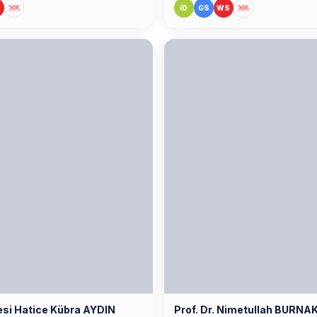
S
iD
GS
WS
yesi Hatice Kübra AYDIN
Prof. Dr. Nimetullah BURNA