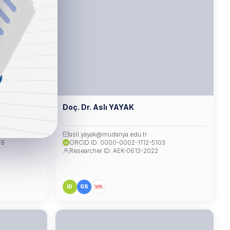
VA
Doç. Dr. Aslı YAYAK
.tr
asli.yayak@mudanya.edu.tr
88
ORCID ID: 0000-0002-1112-5103
iD
Researcher ID: AEK-0613-2022
iD
GS