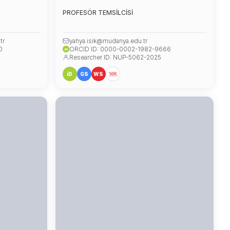
PROFESÖR TEMSİLCİSİ
tr
yahya.isik@mudanya.edu.tr
0
ORCID ID: 0000-0002-1982-9666
iD
Researcher ID: NUP-5062-2025
iD
GS
WS