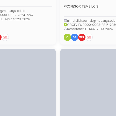
PROFESÖR TEMSİLCİSİ
n@mudanya.edu.tr
 0000-0002-2324-7247
 ID: QNZ-9229-2026
nimetullah.burnak@mudanya.edu.
ORCID ID: 0000-0003-2815-795
iD
Researcher ID: KXQ-7910-2024
S
iD
GS
WS