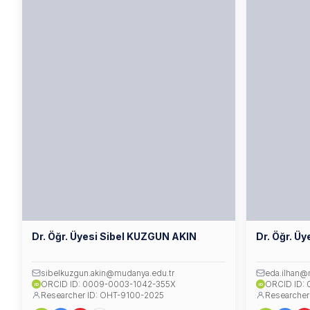
Dr. Öğr. Üyesi Sibel KUZGUN AKIN
Dr. Öğr. Ü
sibelkuzgun.akin@mudanya.edu.tr
eda.ilhan@
ORCID ID: 0009-0003-1042-355X
ORCID ID:
iD
iD
Researcher ID: OHT-9100-2025
Researcher