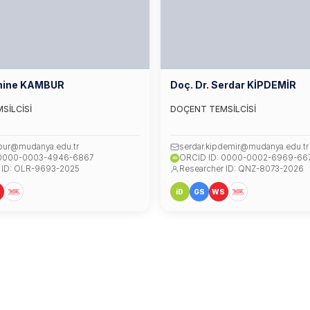
Emine KAMBUR
Doç. Dr. Serdar KİPDEMİR
SİLCİSİ
DOÇENT TEMSİLCİSİ
bur@mudanya.edu.tr
serdar.kipdemir@mudanya.edu.tr
 0000-0003-4946-6867
ORCID ID: 0000-0002-6969-66
iD
 ID: OLR-9693-2025
Researcher ID: QNZ-8073-2026
S
iD
GS
WS