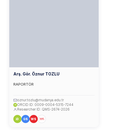
Arş. Gör. Öznur TOZLU
RAPORTÖR
oznur.tozlu@mudanya.edu.tr
ORCID ID: 0009-0004-5315-7244
iD
Researcher ID: QMS-2674-2026
iD
GS
WS