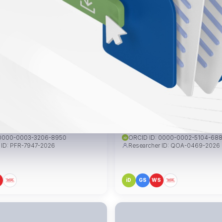
ursun BOZ
Doç. Dr. Hüseyin Tamer HA
z@mudanya.edu.tr
huseyintamer.hava@mudanya.edu
 0000-0003-3206-8950
ORCID ID: 0000-0002-5104-68
iD
 ID: PFR-7947-2026
Researcher ID: QOA-0469-2026
S
iD
GS
WS