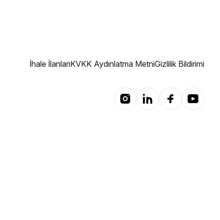
İhale İlanları
KVKK Aydınlatma Metni
Gizlilik Bildirimi