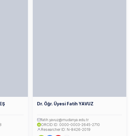
LEŞ
Dr. Öğr. Üyesi Fatih YAVUZ
fatih.yavuz@mudanya.edu.tr
8
ORCID ID: 0000-0003-2645-2710
iD
Researcher ID: N-8426-2019