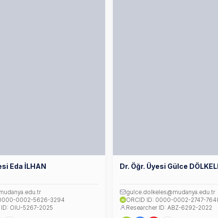
yesi Eda İLHAN
Dr. Öğr. Üyesi Gülce DÖLKE
mudanya.edu.tr
gulce.dolkeles@mudanya.edu.tr
 0000-0002-5626-3294
ORCID ID: 0000-0002-2747-764
iD
 ID: OIU-5267-2025
Researcher ID: ABZ-6292-2022