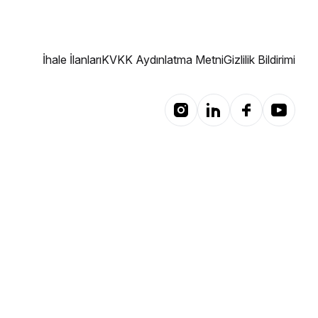
İhale İlanları
KVKK Aydınlatma Metni
Gizlilik Bildirimi