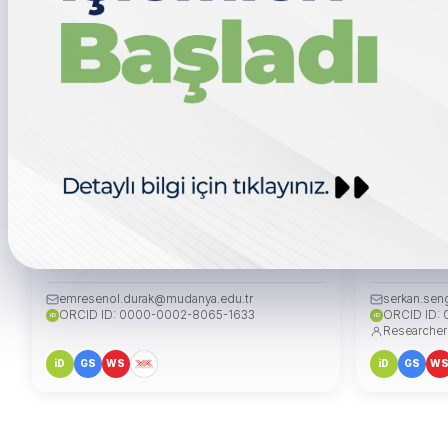
Prof. Dr. Emre ŞENOL DURAK
Dr. Öğr. Ü
DEKAN
DEKAN YARD
emresenol.durak@mudanya.edu.tr
serkan.sen
ORCID ID: 0000-0002-8065-1633
ORCID ID:
iD
iD
Researcher
iD
GS
WS
iD
GS
W