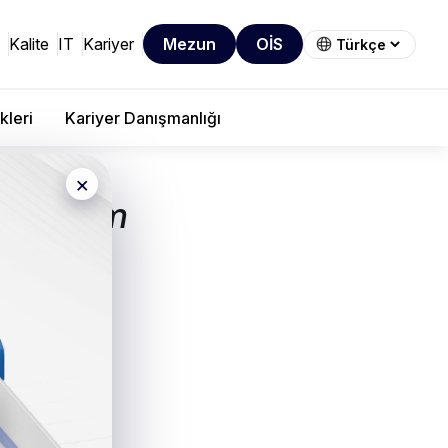
Kalite
IT
Kariyer
Mezun
OİS
kleri
Kariyer Danışmanlığı
×
 Yönetim