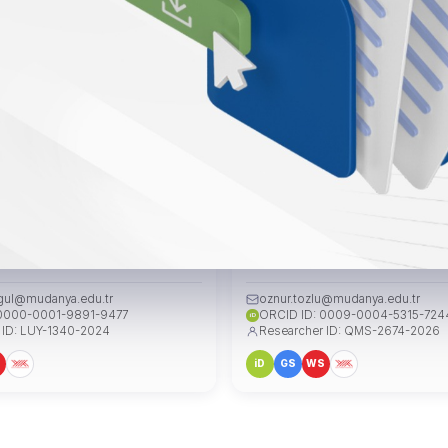
yesi Serkan ŞENGÜL
Arş. Gör. Öznur TOZLU
IMCISI
FAKÜLTE SEKRETERİ
gul@mudanya.edu.tr
oznur.tozlu@mudanya.edu.tr
 0000-0001-9891-9477
ORCID ID: 0009-0004-5315-724
iD
 ID: LUY-1340-2024
Researcher ID: QMS-2674-2026
S
iD
GS
WS