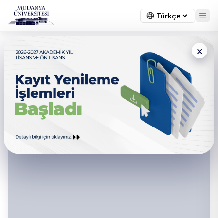
×
YÖK İletişim Koordinatörlüğü