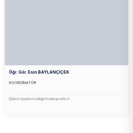
Öğr. Gör. Esin BAYLANÇİÇEK
KOORDİNATÖR
esin.baylancicek@mudanya.edu.tr