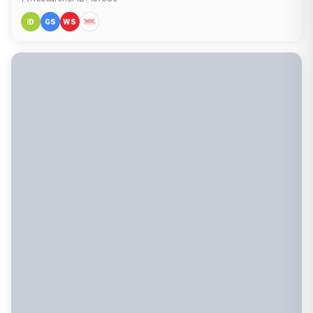
iD
GS
WS