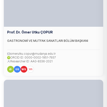
Prof. Dr. Ömer Utku ÇOPUR
GASTRONOMİ VE MUTFAK SANATLARI BÖLÜM BAŞKANI
omerutku.copur@mudanya.edu.tr
ORCID ID: 0000-0002-1951-7937
iD
Researcher ID: AAG-8336-2021
iD
GS
WS