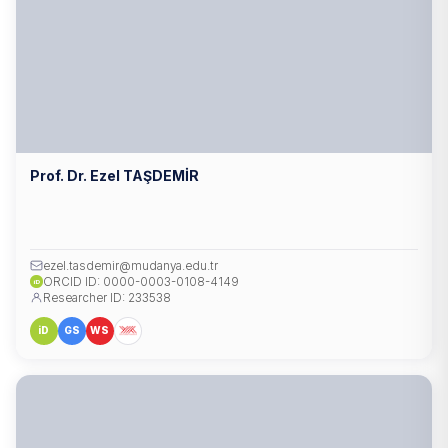
Prof. Dr. Ezel TAŞDEMİR
ezel.tasdemir@mudanya.edu.tr
ORCID ID: 0000-0003-0108-4149
iD
Researcher ID: 233538
iD
GS
WS