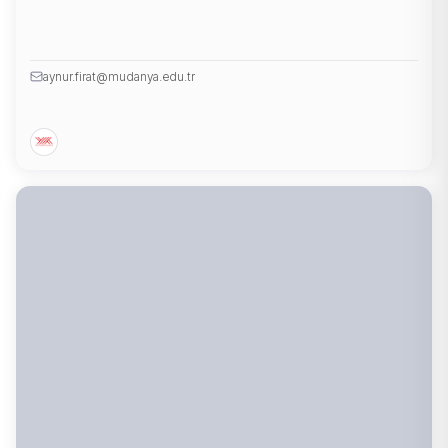
aynur.firat@mudanya.edu.tr