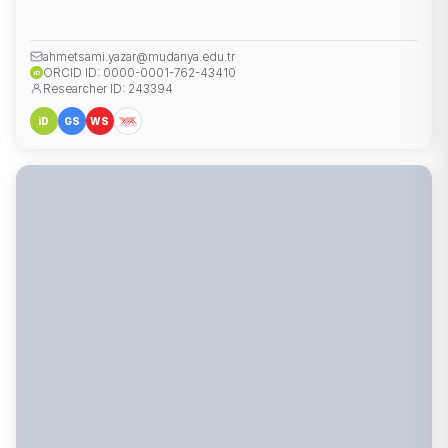
ahmetsami.yazar@mudanya.edu.tr
ORCID ID: 0000-0001-762-43410
iD
Researcher ID: 243394
iD
GS
WS