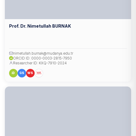
Prof. Dr. Nimetullah BURNAK
nimetullah.burnak@mudanya.edu.tr
ORCID ID: 0000-0003-2815-7950
iD
Researcher ID: KXQ-7910-2024
iD
GS
WS