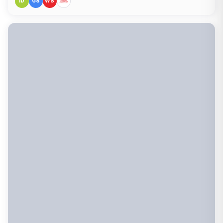
iD
GS
WS