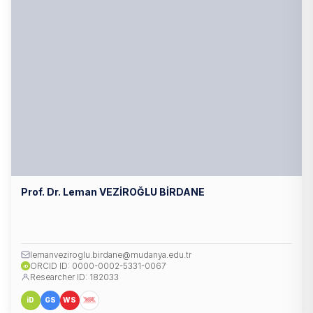
Prof. Dr. Leman VEZİROĞLU BİRDANE
lemanveziroglu.birdane@mudanya.edu.tr
ORCID ID: 0000-0002-5331-0067
iD
Researcher ID: 182033
iD
GS
WS