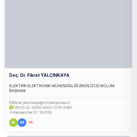
Doç. Dr. Fikret YALÇINKAYA
ELEKTRİK ELEKTRONİK MÜHENDİSLİĞİ (İNGİLİZCE) BÖLÜM
BAŞKANI
fikret.yalcinkaya@mudanya.edu.tr
ORCID ID: 0000-0002-2174-918X
iD
Researcher ID: 104129
iD
GS