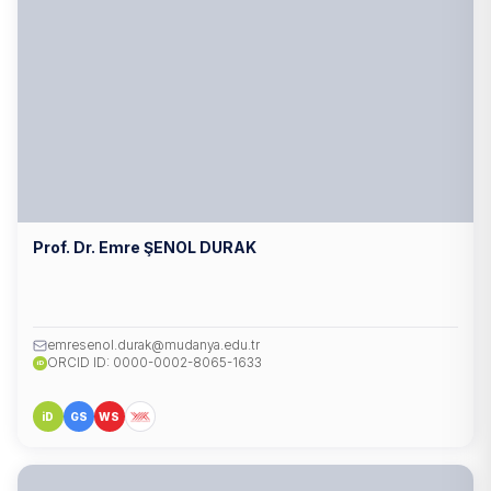
Prof. Dr. Emre ŞENOL DURAK
emresenol.durak@mudanya.edu.tr
ORCID ID: 0000-0002-8065-1633
iD
iD
GS
WS