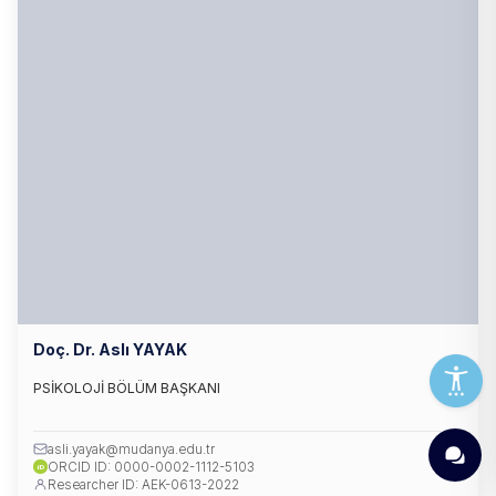
Doç. Dr. Aslı YAYAK
PSİKOLOJİ BÖLÜM BAŞKANI
asli.yayak@mudanya.edu.tr
ORCID ID: 0000-0002-1112-5103
iD
Researcher ID: AEK-0613-2022