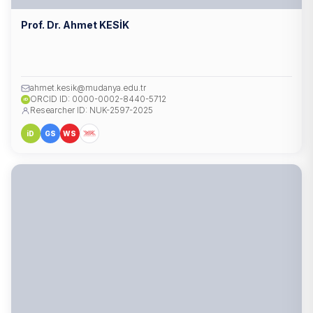
Prof. Dr. Ahmet KESİK
ahmet.kesik@mudanya.edu.tr
ORCID ID: 0000-0002-8440-5712
iD
Researcher ID: NUK-2597-2025
iD
GS
WS