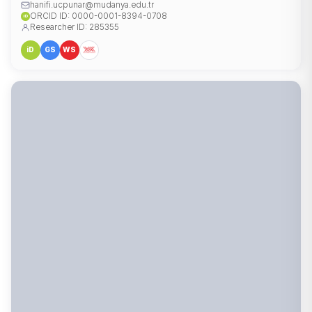
hanifi.ucpunar@mudanya.edu.tr
ORCID ID: 0000-0001-8394-0708
iD
Researcher ID: 285355
iD
GS
WS