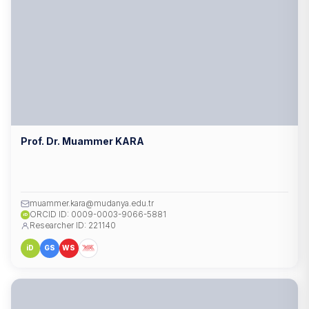
Prof. Dr. Muammer KARA
muammer.kara@mudanya.edu.tr
ORCID ID: 0009-0003-9066-5881
iD
Researcher ID: 221140
iD
GS
WS