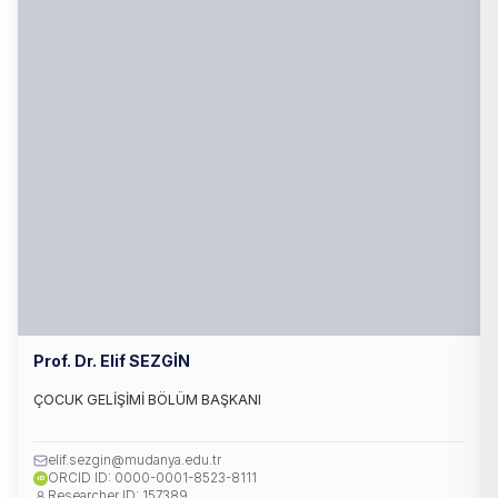
Prof. Dr. Elif SEZGİN
ÇOCUK GELİŞİMİ BÖLÜM BAŞKANI
elif.sezgin@mudanya.edu.tr
ORCID ID: 0000-0001-8523-8111
iD
Researcher ID: 157389