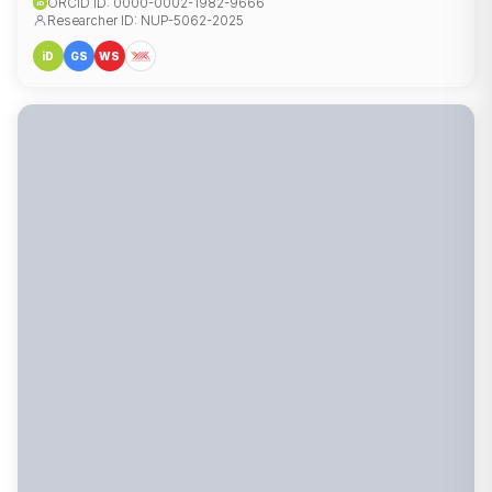
ORCID ID: 0000-0002-1982-9666
iD
Researcher ID: NUP-5062-2025
iD
GS
WS