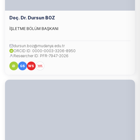
Doç. Dr. Dursun BOZ
İŞLETME BÖLÜM BAŞKANI
dursun.boz@mudanya.edu.tr
ORCID ID: 0000-0003-3206-8950
iD
Researcher ID: PFR-7947-2026
iD
GS
WS