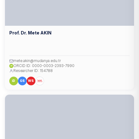
Prof. Dr. Mete AKIN
mete.akin@mudanya.edu.tr
ORCID ID: 0000-0003-2393-7990
iD
Researcher ID: 154788
iD
GS
WS