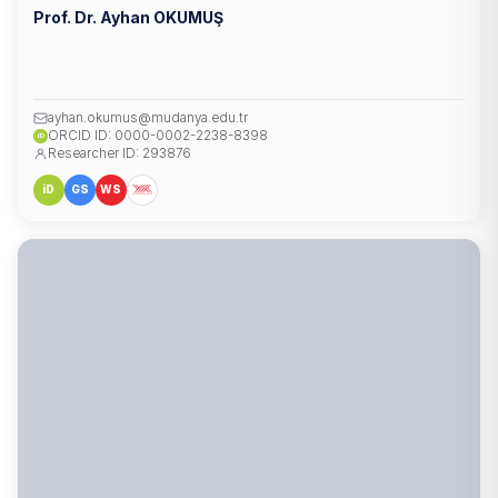
Prof. Dr. Ayhan OKUMUŞ
ayhan.okumus@mudanya.edu.tr
ORCID ID: 0000-0002-2238-8398
iD
Researcher ID: 293876
iD
GS
WS