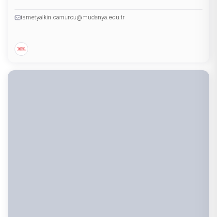
ismetyalkin.camurcu@mudanya.edu.tr