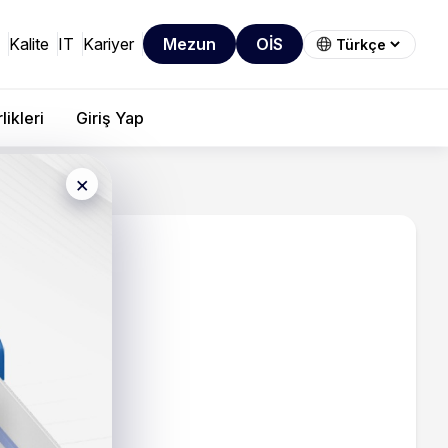
Kalite
IT
Kariyer
Mezun
OİS
rlikleri
Giriş Yap
×
i