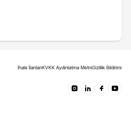
İhale İlanları
KVKK Aydınlatma Metni
Gizlilik Bildirimi