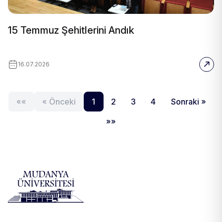
15 Temmuz Şehitlerini Andık
16.07.2026
««
« Önceki
1
2
3
4
Sonraki »
»»