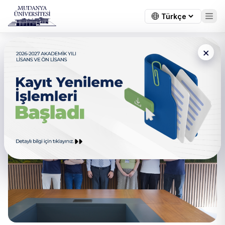
×
Mezunlardan Haberler
Tümü
Gündem
Genel Duyuru
Öğrenci Duyu