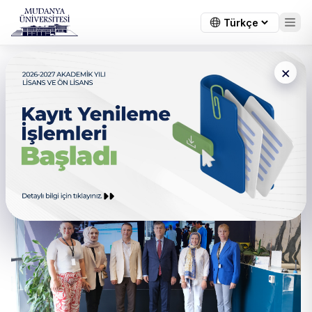
×
Lisansüstü Eğitim
Enstitüsünden Haberler
Tümü
Gündem
Genel Duyuru
Öğrenci Duyu