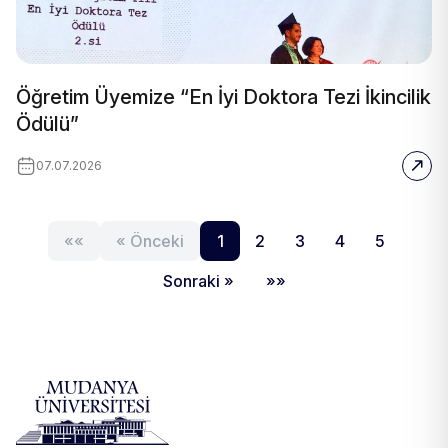
Öğretim Üyemize “En İyi Doktora Tezi İkincilik
Ödülü”
07.07.2026
««
« Önceki
1
2
3
4
5
Sonraki »
»»