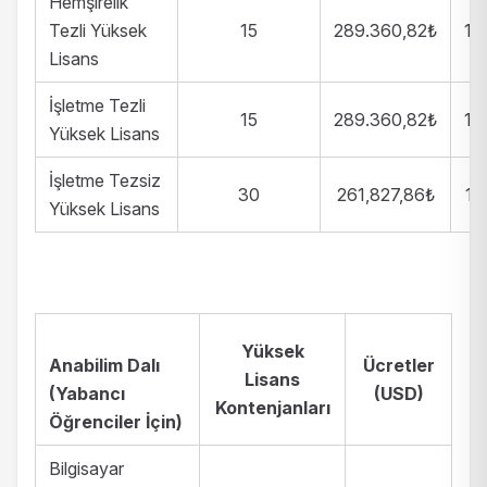
Hemşirelik
Tezli Yüksek
15
289.360,82₺
14
Lisans
İşletme Tezli
15
289.360,82₺
14
Yüksek Lisans
İşletme Tezsiz
30
261,827,86₺
13
Yüksek Lisans
Yüksek
Anabilim Dalı
Ücretler
Lisans
(Yabancı
(USD)
Kontenjanları
Öğrenciler İçin)
Bilgisayar