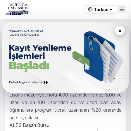
×
Ana
Lisansüstü Eğitim
Burslar / Kontenjanlar /
/
/
Sayfa
Enstitüsü
Ücretler
Burslar / Kontenjanlar /
Ücretler
Burslar
Mezuniyet Başarı Bursu
Lisans mezuniyet notu 4,00 üzerinden en az 3,00 ve
üzeri ya da 100 üzerinden 80 ve üzeri olan aday
öğrencilere program ücreti üzerinden %20 oranında
burs uygulanır.
ALES Başarı Bursu