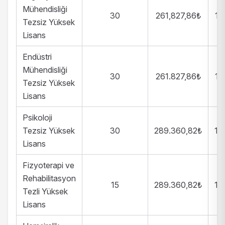
Mühendisliği
30
261,827,86₺
13
Tezsiz Yüksek
Lisans
Endüstri
Mühendisliği
30
261.827,86₺
13
Tezsiz Yüksek
Lisans
Psikoloji
Tezsiz Yüksek
30
289.360,82₺
14
Lisans
Fizyoterapi ve
Rehabilitasyon
15
289.360,82₺
14
Tezli Yüksek
Lisans