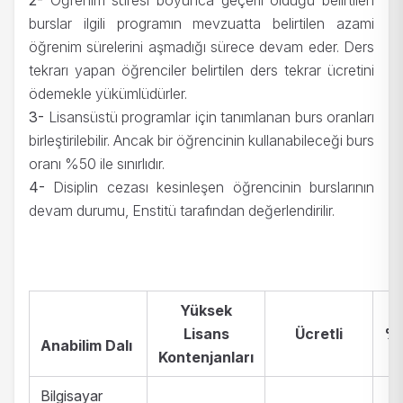
2-
Öğrenim süresi boyunca geçerli olduğu belirtilen
burslar ilgili programın mevzuatta belirtilen azami
öğrenim sürelerini aşmadığı sürece devam eder. Ders
tekrarı yapan öğrenciler belirtilen ders tekrar ücretini
ödemekle yükümlüdürler.
3-
Lisansüstü programlar için tanımlanan burs oranları
birleştirilebilir. Ancak bir öğrencinin kullanabileceği burs
oranı %50 ile sınırlıdır.
4-
Disiplin cezası kesinleşen öğrencinin burslarının
devam durumu, Enstitü tarafından değerlendirilir.
Yüksek
Lisans
Ücretli
%5
Anabilim Dalı
Kontenjanları
Bilgisayar