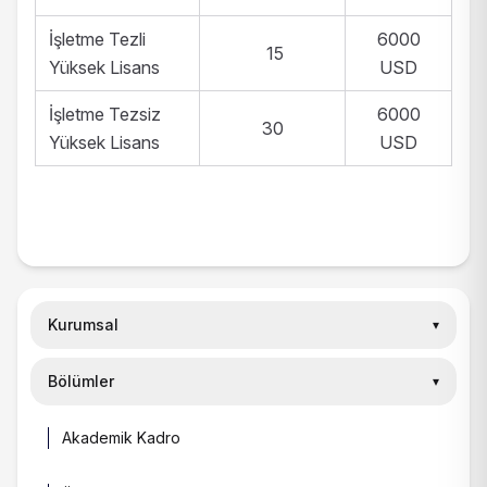
İşletme Tezli
6000
15
Yüksek Lisans
USD
İşletme Tezsiz
6000
30
Yüksek Lisans
USD
Kurumsal
▾
Bölümler
Yönetim
▾
▾
İç Kontrol
▾
Akademik Kadro
Bölümler
Hakkımızda
▾
Anlaşmalı Kurumlar