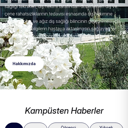
sağlığı teknikeri, diş hekimi tarafından düzenlenen diş ve
çene rahatsızlıklarının tedavisi esnasında diş hekimine
yardımcı olan ve ağız diş sağlığı bilincinin geliştirilmesi için
gerekli temel bilgilerin hastaya aktarılmasın sağlayan ve
hastaların klinik ve laboratuvar aşamalarını yürütebilecek,
yetkili teknik personel yetiştirmeyi amaçlamaktadır.
Hakkımızda
Kampüsten Haberler
Öğrenci
Yüksek