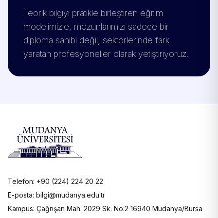
Teorik bilgiyi pratikle birleştiren eğitim
modelimizle, mezunlarımızı sadece bir
diploma sahibi değil, sektörlerinde fark
yaratan profesyoneller olarak yetiştiriyoruz.
Telefon: +90 (224) 224 20 22
E-posta: bilgi@mudanya.edu.tr
Kampüs: Çağrışan Mah. 2029 Sk. No:2 16940 Mudanya/Bursa