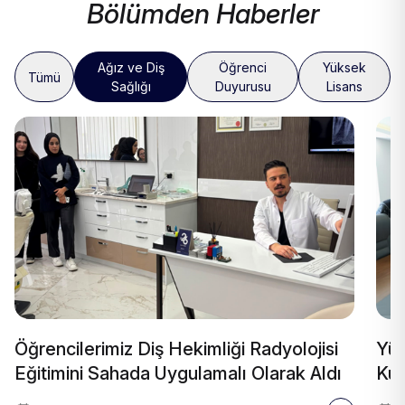
Bölümden Haberler
Ağız ve Diş
Öğrenci
Yüksek
Tümü
Sağlığı
Duyurusu
Lisans
Öğrencilerimiz Diş Hekimliği Radyolojisi
Yü
Eğitimini Sahada Uygulamalı Olarak Aldı
Kur
Ger