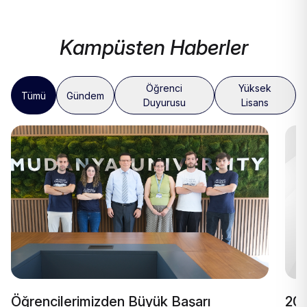
Kampüsten Haberler
Öğrenci
Yüksek
Tümü
Gündem
Duyurusu
Lisans
Öğrencilerimizden Büyük Başarı
202