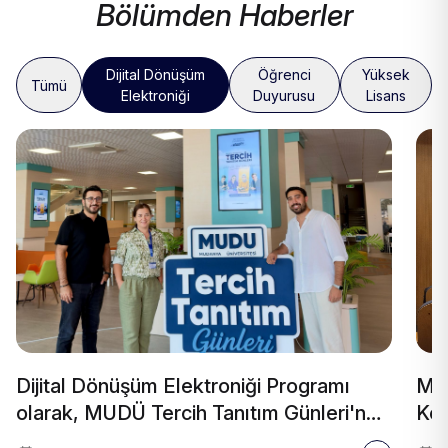
Bölümden Haberler
Dijital Dönüşüm
Öğrenci
Yüksek
Tümü
Elektroniği
Duyurusu
Lisans
Dijital Dönüşüm Elektroniği Programı
Müh
olarak, MUDÜ Tercih Tanıtım Günleri'nde
Kon
biz de yerimizi aldık