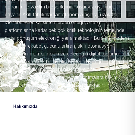
donanım ile yazılım bileşenlerinin kusursuz uyumuna
dayanır. Akıllı fabrikalardan otonom araçlara, uzaktan
izlenebilir medikal sistemlerden enerji yönetim
platformlarına kadar pek çok kritik teknolojinin temelinde
dijital dönüşüm elektroniği yer almaktadır. Bu alan, modern
sanayinin rekabet gücünü artıran, akıllı otomasyon
altyapılarını mümkün kılan ve geleceğin dijital toplumuna
yön veren stratejik bir disiplindir. Her geçen gün gelişen bu
alanda, bütünleşmiş elektronik-yazılım çözümleri
geliştirebilen hem donanıma hem algoritmalara hâkim
teknik uzmanlara olan ihtiyaç hızla artmaktadır.
Hakkımızda