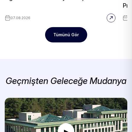
Pro
07.08.2026
2
Tümünü Gör
Geçmişten Geleceğe Mudanya
▶