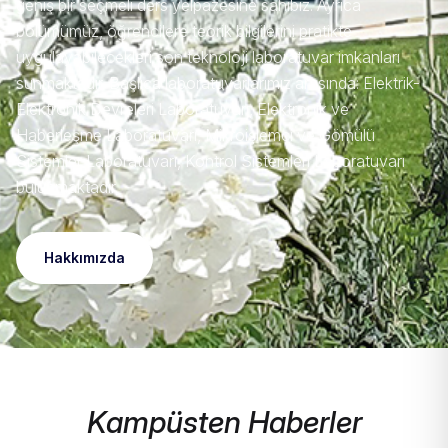
geniş bir seçmeli ders yelpazesine sahibiz. Ayrıca
bölümümüz, öğrencilere teorik bilgilerini pratikte
uygulayabilecekleri son teknoloji laboratuvar imkanları
sunmaktadır. Başlıca laboratuvarlarımız arasında: Elektrik-
Elektronik Devreleri Laboratuvarı, Elektronik ve
Haberleşme Laboratuvarı, Mikroişlemci ve Gömülü
Sistemler Laboratuvarı, Kontrol Sistemleri Laboratuvarı
bulunmaktadır.
Hakkımızda
Kampüsten Haberler