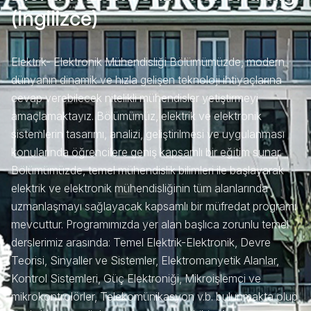
(İngilizce)
Elektrik- Elektronik Mühendisliği Bölümümüzde, modern
dünyanın dinamik ve hızla gelişen teknoloji ihtiyaçlarına
cevap verebilecek nitelikli mühendisler yetiştirmeyi
amaçlamaktayız. Bölümümüz, elektrik ve elektronik
sistemlerin tasarımı, analizi, geliştirilmesi ve uygulanması
konularında öğrencilere geniş kapsamlı bir eğitim sunar.
Bölümümüzde, temel mühendislik bilimleri ile başlayarak
elektrik ve elektronik mühendisliğinin tüm alanlarında
uzmanlaşmayı sağlayacak kapsamlı bir müfredat programı
mevcuttur. Programımızda yer alan başlıca zorunlu temel
derslerimiz arasında: Temel Elektrik-Elektronik, Devre
Teorisi, Sinyaller ve Sistemler, Elektromanyetik Alanlar,
Kontrol Sistemleri, Güç Elektroniği, Mikroişlemci ve
mikrokontrolörler, Telekomünikasyon v.b. bulunmakta olup