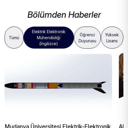
Bölümden Haberler
Elektrik Elektronik
Öğrenci
Yüksek
Tümü
Mühendisliği
Duyurusu
Lisans
(İngilizce)
Mudanya Üniversitesi Elektrik-Elektronik
Ak