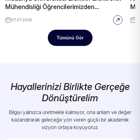
Mühendisliği Öğrencilerimizden
Müh
TEKNOFEST Başarısı!
Str
07.07.2026
0
Tümünü Gör
Hayallerinizi Birlikte Gerçeğe
Dönüştürelim
Bilgiyi yalnızca üretmekle kalmıyor, ona anlam ve değer
kazandırarak geleceğe yön veren güçlü bir akademik
vizyon ortaya koyuyoruz.