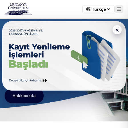
×
Elektrik Elektronik Mühendisliği
(İngilizce)
Geleceğin Mühendisleri Burada Yetişiyor
Hakkımızda