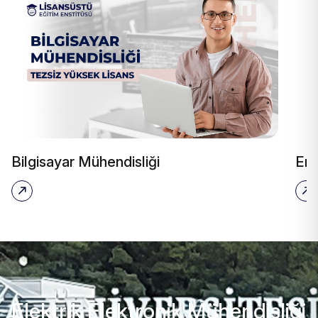
Bilgisayar Mühendisliği
End
Elektrik Elektronik Mühendisliği