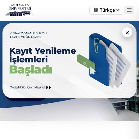
×
Endüstriyel Tasarım
Fikirlerinizi Ürünlere Dönüştürün
Hakkımızda