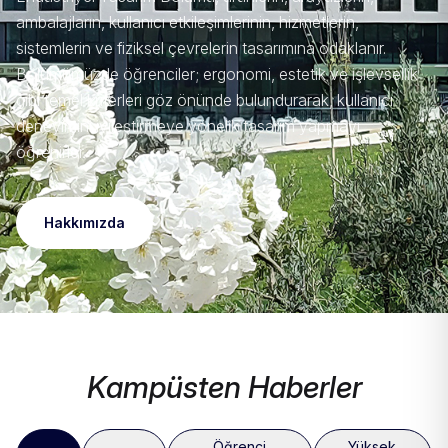
ambalajların, kullanıcı etkileşimlerinin, hizmetlerin,
sistemlerin ve fiziksel çevrelerin tasarımına odaklanır.
Bölümümüzde öğrenciler; ergonomi, estetik ve işlevsellik
gibi temel kriterleri göz önünde bulundurarak, kullanıcı
deneyimini iyileştirmeye yönelik tasarım yapmayı
öğrenirler.
Hakkımızda
Kampüsten Haberler
Öğrenci
Yüksek