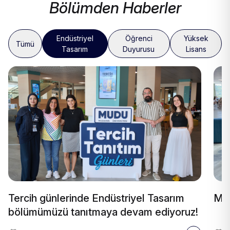
Bölümden Haberler
Endüstriyel
Öğrenci
Yüksek
Tümü
Tasarım
Duyurusu
Lisans
Tercih günlerinde Endüstriyel Tasarım
Mav
bölümümüzü tanıtmaya devam ediyoruz!