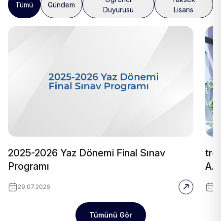
Tümü
Gündem
Duyurusu
Lisans
2025-2026 Yaz Dönemi Final Sınav
tre
Programı
A.Ş
29.07.2026
2
Tümünü Gör