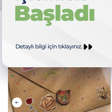
Tümü
Psikoloji (İngilizce)
Öğrenci Duyurusu