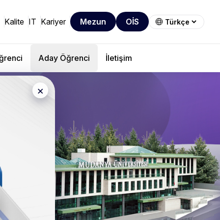
Kalite
IT
Kariyer
Mezun
OİS
ğrenci
Aday Öğrenci
İletişim
×