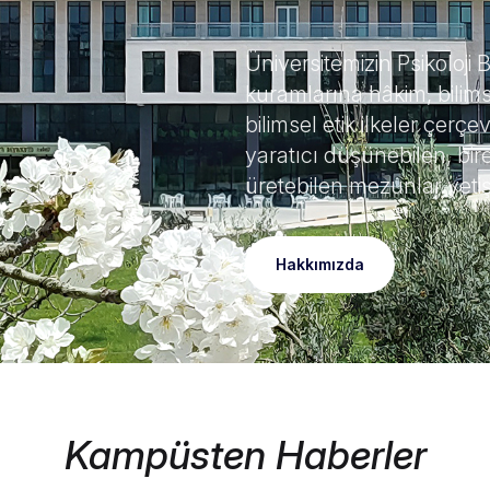
Üniversitemizin Psikoloji
kuramlarına hâkim, bilim
bilimsel etik ilkeler çerç
yaratıcı düşünebilen, bi
üretebilen mezunlar yetişt
Hakkımızda
Kampüsten Haberler