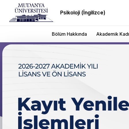
Psikoloji (İngilizce)
Bölüm Hakkında
Akademik Kad
Psikoloji (İngilizce)
İnsan Davranışını Keşfedin, Geleceği Anlayın
Hakkımızda