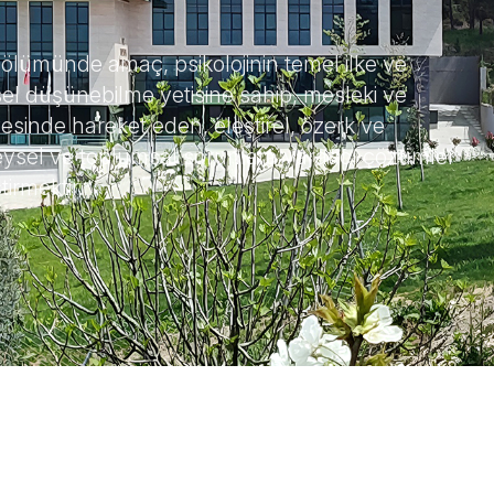
 Bölümünde amaç, psikolojinin temel ilke ve
sel düşünebilme yetisine sahip, mesleki ve
evesinde hareket eden, eleştirel, özerk ve
reysel ve toplumsal sorunlara yaratıcı çözümler
irmektir.