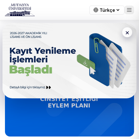
×
← Tüm duyurular
Cinsiyet Eşitliği Eylem Planı