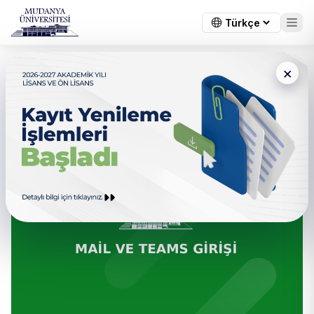
×
← Tüm duyurular
Mail ve Microsoft Teams Girişi
Hakkında Bilgilendirme