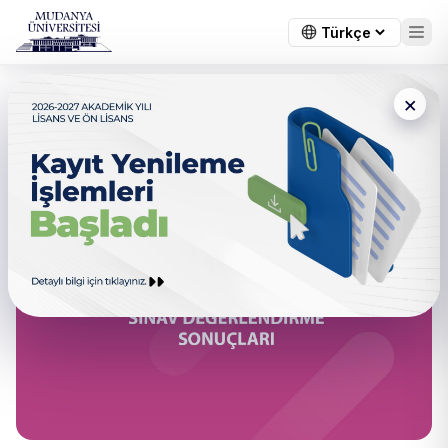
×
← Tüm duyurular
Sınav Değerlendirme Sonuçları