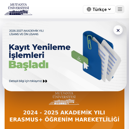
×
← Tüm duyurular
T.C. Mudanya Üniversitesi
Erasmus+ Öğrenim
Hareketliliği Hakkında