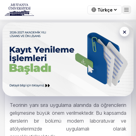
×
Ana Sayfa
/
Meslek Yüksekokulu
/
Meslek Yüksekokulu
Meslek Yüksekokulu
Mudanya Üniversitesi Meslek Yüksekokulumuzun
amacı; eğitim verdiğimiz alanlarda sektörlerin ihtiyaç
duyduğu nitelikli elemanlar ile kendi işini kuracak
girişimciler yetiştirmektir.
Teorinin yanı sıra uygulama alanında da öğrencilerin
gelişmesine büyük önem verilmektedir. Bu kapsamda
derslerin bir bölümü modern laboratuvar ve
atölyelerimizde uygulamalı olarak