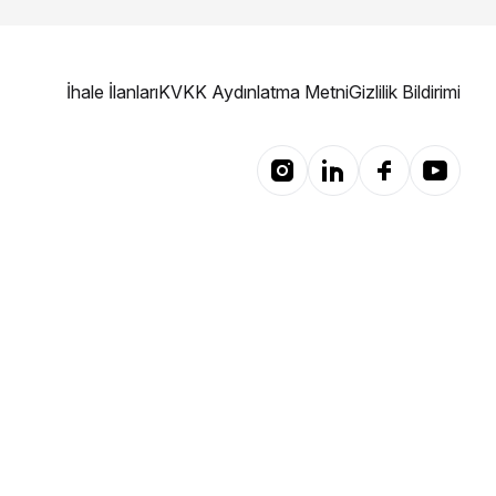
İhale İlanları
KVKK Aydınlatma Metni
Gizlilik Bildirimi