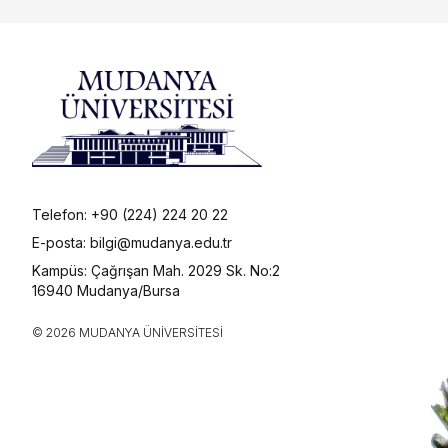
Lisansüstü Adayları
Elektrik Elektronik
Mühendisliği
International Student
Elektrik Elektronik
Yatay Geçiş ve Dikey Geçiş
Mühendisliği (İngilizce)
Endüstri Mühendisliği
Endüstri Mühendisliği
Telefon: +90 (224) 224 20 22
(İngilizce)
E-posta: bilgi@mudanya.edu.tr
Endüstriyel Tasarım
Kampüs: Çağrışan Mah. 2029 Sk. No:2
16940 Mudanya/Bursa
Malzeme Bilimi ve
© 2026 MUDANYA ÜNIVERSITESI
Teknolojileri