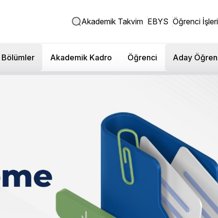
Akademik Takvim
EBYS
Öğrenci İşleri
Bölümler
Akademik Kadro
Öğrenci
Aday Öğren
Komisyonlar
 ve Komisyonlar
Araştırma Komisyonu
 Komisyonu
misyonu
Değerlendirme Komisyonu
 Toplumsal Katkı Komisyonu