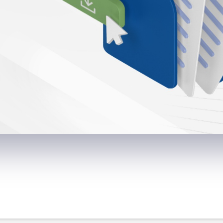
zaktan Eğitim ve Seçmeli Ders Komisyonu
ve İntibak Komisyonu
çiş Komisyonu
 Eğitimler, Mezun İzleme ve İletişim Bölüm Sorumluluları