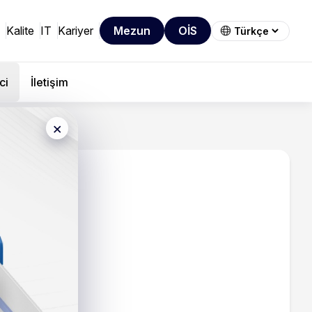
Kalite
IT
Kariyer
Mezun
OİS
ci
İletişim
×