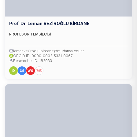
Prof. Dr. Leman VEZİROĞLU BİRDANE
PROFESÖR TEMSİLCİSİ
lemanveziroglu.birdane@mudanya.edu.tr
ORCID ID: 0000-0002-5331-0067
iD
Researcher ID: 182033
iD
GS
WS