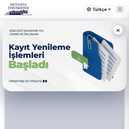
×
Mühendislik, Mimarlık ve
Tasarım Fakültesi - Fakülte
Kurulu