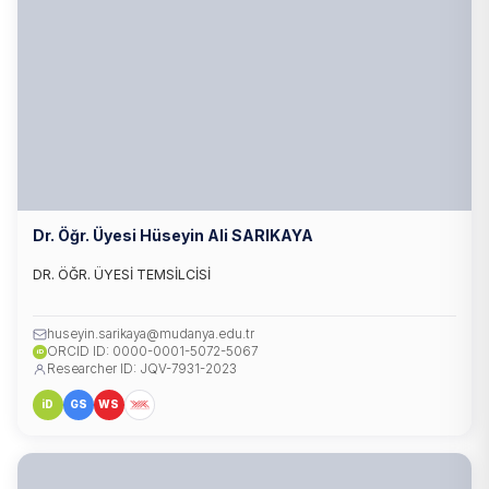
Dr. Öğr. Üyesi Hüseyin Ali SARIKAYA
DR. ÖĞR. ÜYESİ TEMSİLCİSİ
huseyin.sarikaya@mudanya.edu.tr
ORCID ID: 0000-0001-5072-5067
iD
Researcher ID: JQV-7931-2023
iD
GS
WS