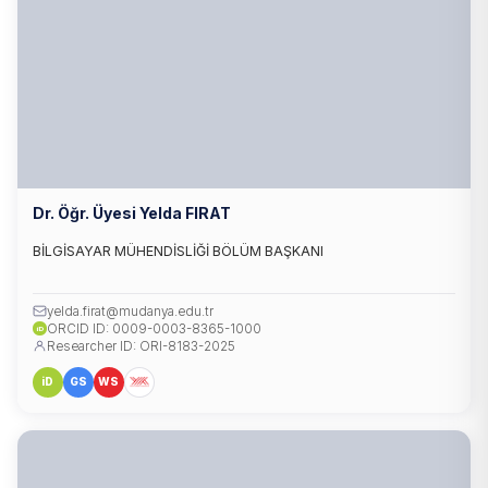
Dr. Öğr. Üyesi Yelda FIRAT
BİLGİSAYAR MÜHENDİSLİĞİ BÖLÜM BAŞKANI
yelda.firat@mudanya.edu.tr
ORCID ID: 0009-0003-8365-1000
iD
Researcher ID: ORI-8183-2025
iD
GS
WS