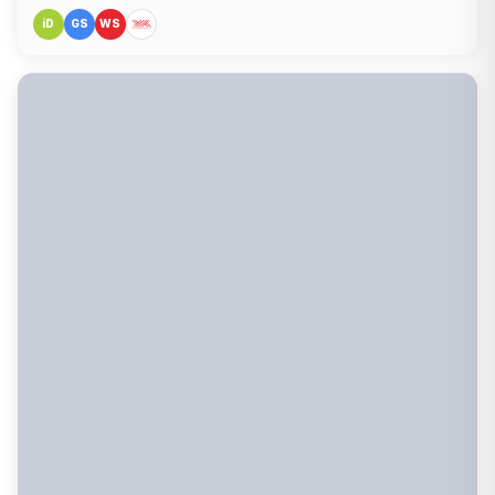
iD
GS
WS