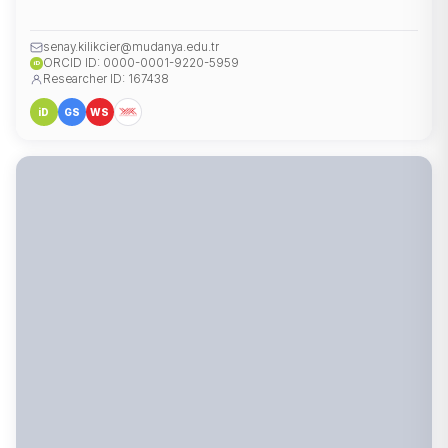
senay.kilikcier@mudanya.edu.tr
ORCID ID: 0000-0001-9220-5959
iD
Researcher ID: 167438
iD
GS
WS