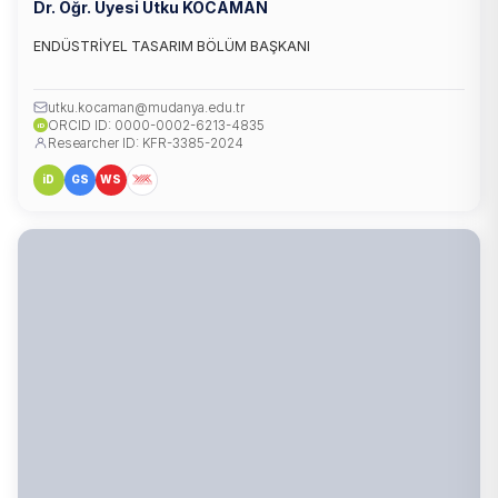
Dr. Öğr. Üyesi Utku KOCAMAN
ENDÜSTRİYEL TASARIM BÖLÜM BAŞKANI
utku.kocaman@mudanya.edu.tr
ORCID ID: 0000-0002-6213-4835
iD
Researcher ID: KFR-3385-2024
iD
GS
WS