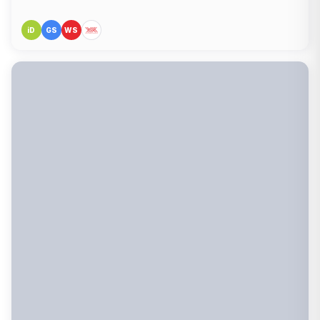
iD
GS
WS