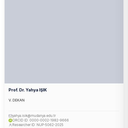
Prof. Dr. Yahya IŞIK
V. DEKAN
yahya.isik@mudanya.edu.tr
ORCID ID: 0000-0002-1982-9666
iD
Researcher ID: NUP-5062-2025