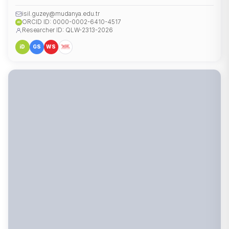
isil.guzey@mudanya.edu.tr
ORCID ID: 0000-0002-6410-4517
iD
Researcher ID: QLW-2313-2026
iD
GS
WS