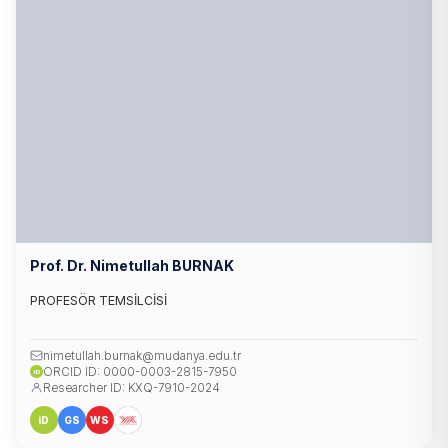
Prof. Dr. Nimetullah BURNAK
PROFESÖR TEMSİLCİSİ
nimetullah.burnak@mudanya.edu.tr
ORCID ID: 0000-0003-2815-7950
iD
Researcher ID: KXQ-7910-2024
iD
GS
WS