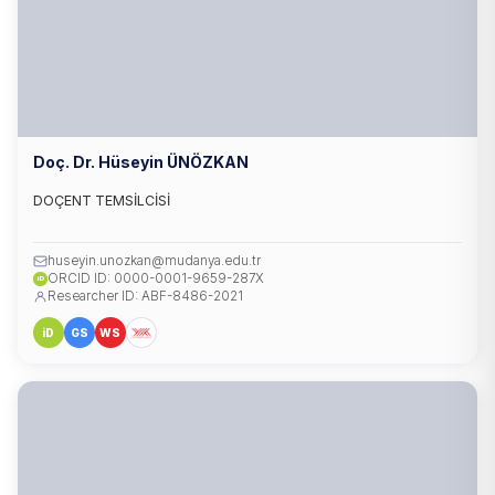
Doç. Dr. Hüseyin ÜNÖZKAN
DOÇENT TEMSİLCİSİ
huseyin.unozkan@mudanya.edu.tr
ORCID ID: 0000-0001-9659-287X
iD
Researcher ID: ABF-8486-2021
iD
GS
WS