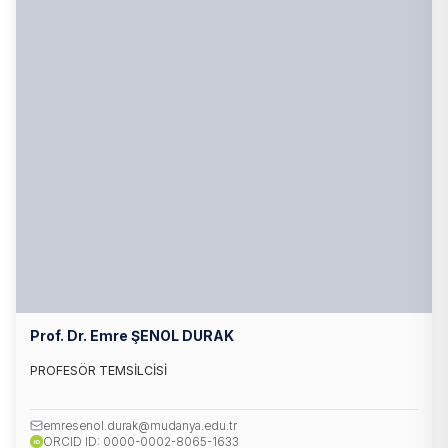
Prof. Dr. Emre ŞENOL DURAK
PROFESÖR TEMSİLCİSİ
emresenol.durak@mudanya.edu.tr
ORCID ID: 0000-0002-8065-1633
iD