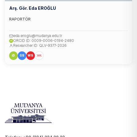
Arş. Gör. Eda EROĞLU
RAPORTÖR
eda.eroglu@mudanya.edu.tr
ORCID ID: 0009-0006-0194-2480
iD
Researcher ID: QLV-9377-2026
iD
GS
WS