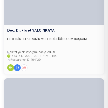
Doç. Dr. Fikret YALÇINKAYA
ELEKTRİK ELEKTRONİK MÜHENDİSLİĞİ BÖLÜM BAŞKANI
fikret.yalcinkaya@mudanya.edu.tr
ORCID ID: 0000-0002-2174-918X
iD
Researcher ID: 104129
iD
GS