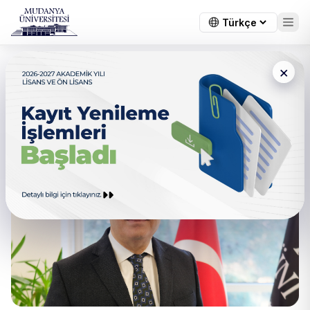
×
Haberler
Tümü
Gündem
Mühendislik, Mimarlık ve Tasarım