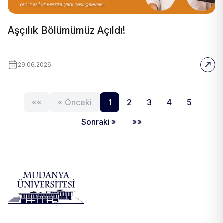
Aşçılık Bölümümüz Açıldı!
29.06.2026
««
« Önceki
1
2
3
4
5
Sonraki »
»»