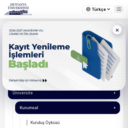
×
Ana Sayfa
/
Kurumsal
Faaliyet Raporu
2024-2025 Eğitim ve Öğretim Yılı Faaliyet Raporu için
tıklayınız
.
Üniversite
▾
Kurumsal
▾
Kuruluş Öyküsü