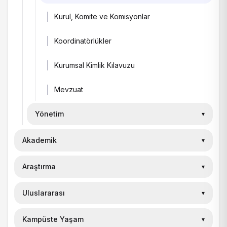
Kurul, Komite ve Komisyonlar
Koordinatörlükler
Kurumsal Kimlik Kılavuzu
Mevzuat
Yönetim
▾
Akademik
Mütevelli Heyeti Başkanı
▾
Mütevelli Heyeti
Araştırma
Enstitü
▾
▾
Rektör
Fakülteler
▾
Uluslararası
Araştırma ve Geliştirme
Lisansüstü Eğitim Enstitüsü
▾
▾
Rektörün Mesajı
Meslek Yüksekokulları
▾
Araştırma Olanakları
Mühendislik, Mimarlık ve Tasarım Fakültesi
▾
Kampüste Yaşam
Uluslararası Ofis
Araştırma Stratejisi
▾
▾