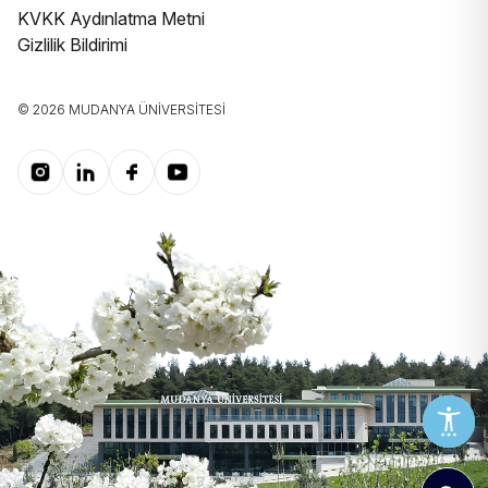
Topluma Hizmet
KVKK Aydınlatma Metni
İletişim
İletişim
Gizlilik Bildirimi
Özel Gereksinimli Öğrencilere Yönelik
Hizmetler
© 2026 MUDANYA ÜNIVERSITESI
SEM