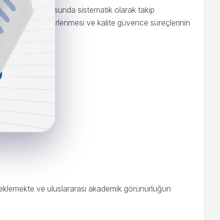
ergeler doğrultusunda sistematik olarak takip
msal hedeflerin belirlenmesi ve kalite güvence süreçlerinin
esteklemekte ve uluslararası akademik görünürlüğün