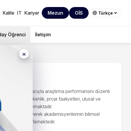
Kalite
IT
Kariyer
Mezun
OİS
day Öğrenci
İletişim
×
liğini artırmak amacıyla araştırma performansını düzenli
; bilimsel üretkenlik, proje faaliyetleri, ulusal ve
ultusunda ele alınmaktadır.
nlayışını benimseyerek akademisyenlerinin bilimsel
i artırmayı hedeflemektedir.