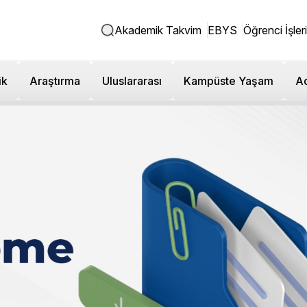
Akademik Takvim
EBYS
Öğrenci İşleri
ik
Araştırma
Uluslararası
Kampüste Yaşam
A
tırma Performansı
iversitesi, araştırma faaliyetlerinin etkinliğini ve sürdürülebilir
emekte, değerlendirmekte ve geliştirmektedir. Araştırma performansı
sı iş birlikleri, akademik etki ve toplumsal katkı göstergeleri doğr
miz, araştırma süreçlerinde kalite odaklı ve sürekli iyileştirme a
ını desteklemekte, araştırma çıktılarının görünürlüğünü ve etkisin
 Performansının İzlenmesi ve Değerlendirilmesi