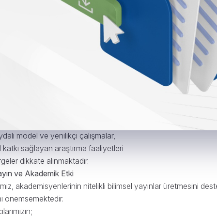
iversitesi, araştırma performansını belirlenen ölçütler ve göst
. Elde edilen veriler, araştırma stratejilerinin geliştirilmesi, kuru
esi amacıyla kullanılmaktadır.
performansının değerlendirilmesinde;
yın sayısı ve niteliği,
uluslararası indekslerde yer alan yayınlar,
geleri,
uluslararası araştırma projeleri,
ştırma fonları,
 birlikleri,
ydalı model ve yenilikçi çalışmalar,
katkı sağlayan araştırma faaliyetleri
rgeler dikkate alınmaktadır.
Yayın ve Akademik Etki
miz, akademisyenlerinin nitelikli bilimsel yayınlar üretmesini d
ını önemsemektedir.
ılarımızın;