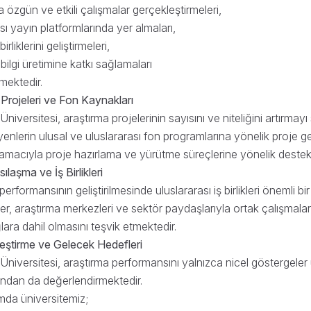
a özgün ve etkili çalışmalar gerçekleştirmeleri,
sı yayın platformlarında yer almaları,
birliklerini geliştirmeleri,
ilgi üretimine katkı sağlamaları
lmektedir.
Projeleri ve Fon Kaynakları
iversitesi, araştırma projelerinin sayısını ve niteliğini artırmay
nlerin ulusal ve uluslararası fon programlarına yönelik proje ge
ı amacıyla proje hazırlama ve yürütme süreçlerine yönelik destek
ılaşma ve İş Birlikleri
erformansının geliştirilmesinde uluslararası iş birlikleri önemli bir
ler, araştırma merkezleri ve sektör paydaşlarıyla ortak çalışmalar 
ğlara dahil olmasını teşvik etmektedir.
ileştirme ve Gelecek Hedefleri
iversitesi, araştırma performansını yalnızca nicel göstergeler üz
sından da değerlendirmektedir.
da üniversitemiz;