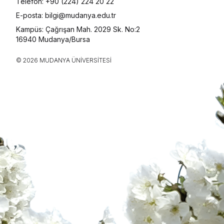
Telefon: +90 (224) 224 20 22
E-posta: bilgi@mudanya.edu.tr
Kampüs: Çağrışan Mah. 2029 Sk. No:2
16940 Mudanya/Bursa
© 2026 MUDANYA ÜNIVERSITESI