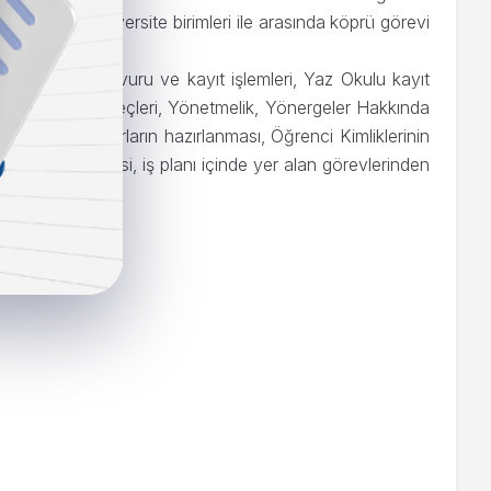
üm konularda üniversite birimleri ile arasında köprü görevi
dal -Yandal Başvuru ve kayıt işlemleri, Yaz Okulu kayıt
a ve sildirme süreçleri, Yönetmelik, Yönergeler Hakkında
lere ilişkin raporların hazırlanması, Öğrenci Kimliklerinin
rların işlenmesi, iş planı içinde yer alan görevlerinden