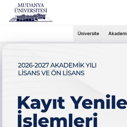
Üniversite
Akadem
Ana Sayfa
/
Kurumsal
Öğren
Hakkımızda
Ekibimiz
Mudanya Ü
Mevzuat
akademik v
belge hiz
Uluslararası Ofis
olmak, öğ
sağlamak,