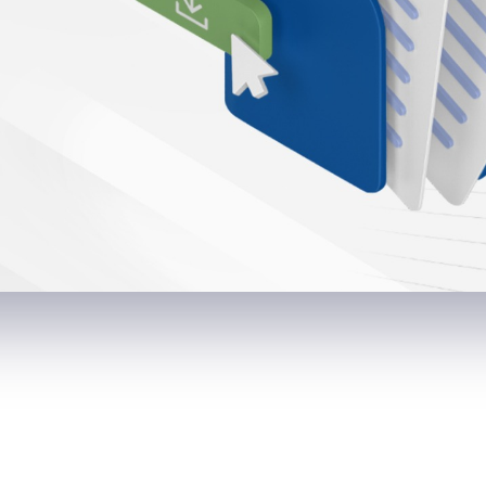
sürekli geliştirilmesine katkıda bulunmak ve öğrencilerle ilgili t
ul İşlemleri, Yatay Geçiş Başvuru ve kayıt işlemleri, Çift Ana
 Askerlik İşlemleri, Mezun İlişik Kesme İşlemleri, Kayıt dondurm
in Bilgilendirilmesi, Öğrenci Bilgi Sistemi'nin işletilmesi, Öğrenci
sağlanarak öğrencilere dağıtımı, Akademik Birimlerden gelen kara