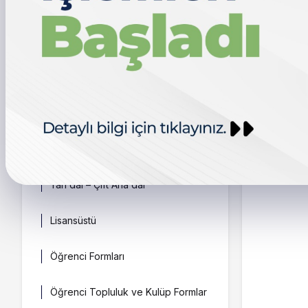
YKS Kontenjanından Kayıt
ortamının 
görmektir.
YDO Kontenjanından Kayıt
Kayıt-Kab
işlemleri,
Puan ve Kontenjanlar
Öğrenciler
basımının 
Yatay Geçiş
bazılarıdır.
Dikey Geçiş
Yan dal – Çift Ana dal
Lisansüstü
Öğrenci Formları
Öğrenci Topluluk ve Kulüp Formlar