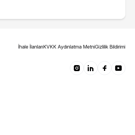
İhale İlanları
KVKK Aydınlatma Metni
Gizlilik Bildirimi