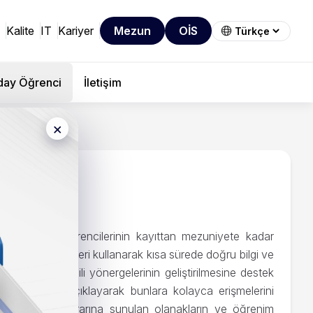
Kalite
IT
Kariyer
Mezun
OİS
day Öğrenci
İletişim
×
ve ön lisans öğrencilerinin kayıttan mezuniyete kadar
ilgi ve teknolojileri kullanarak kısa sürede doğru bilgi ve
melikleri ve ilgili yönergelerinin geliştirilmesine destek
f bir şekilde açıklayarak bunlara kolayca erişmelerini
 öğrencilerin yararına sunulan olanakların ve öğrenim