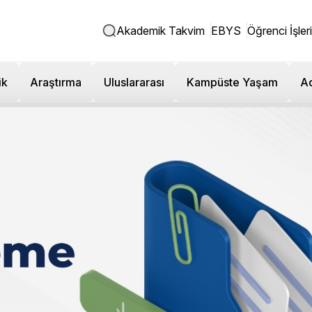
Akademik Takvim
EBYS
Öğrenci İşleri
ik
Araştırma
Uluslararası
Kampüste Yaşam
A
ci İşleri Direktörlüğü
niversitesi Öğrenci İşleri Direktörlüğü, lisansüstü, lisans 
e idari süreçler konusunda bilgi akışını sağlar. Sürekli gelişen b
meti sunar.
Öğrenci İşleri’nin temel amacı;
Eğitim-öğretim yönet
rencilerin hak ve sorumluluklarının bilincinde olmak ve şeffa
 çeşitli analizler yaparak öğrenci ihtiyaçları doğrultusunda,