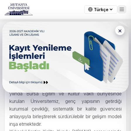
×
Ana Sayfa
/
Kurumsal
Hakkımızda
İyi olmak bir an; iyi kalmak bir sistem meselesidir.
Mudanya Üniversitesi, kaliteyi kurumsal bir tercih
olarak değil, varoluşsal bir zorunluluk olarak
benimseyen bir yükseköğretim kurumudur. 2022
yılında Bursa Eğitim ve Kültür Vakfı bünyesinde
kurulan Üniversitemiz, genç yapısının getirdiği
kurumsal çevikliği, sistematik bir kalite güvencesi
anlayışıyla birleştirerek sürdürülebilir bir gelişim modeli
inşa etmektedir.