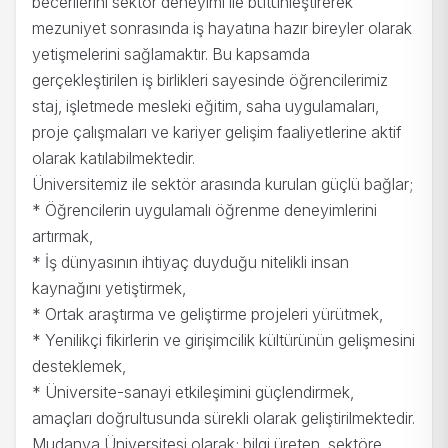
becerilerini sektör deneyimi ile bütünleştirerek
mezuniyet sonrasında iş hayatına hazır bireyler olarak
yetişmelerini sağlamaktır. Bu kapsamda
gerçekleştirilen iş birlikleri sayesinde öğrencilerimiz
staj, işletmede mesleki eğitim, saha uygulamaları,
proje çalışmaları ve kariyer gelişim faaliyetlerine aktif
olarak katılabilmektedir.
Üniversitemiz ile sektör arasında kurulan güçlü bağlar;
* Öğrencilerin uygulamalı öğrenme deneyimlerini
artırmak,
* İş dünyasının ihtiyaç duyduğu nitelikli insan
kaynağını yetiştirmek,
* Ortak araştırma ve geliştirme projeleri yürütmek,
* Yenilikçi fikirlerin ve girişimcilik kültürünün gelişmesini
desteklemek,
* Üniversite-sanayi etkileşimini güçlendirmek,
amaçları doğrultusunda sürekli olarak geliştirilmektedir.
Mudanya Üniversitesi olarak; bilgi üreten, sektöre