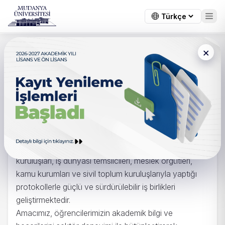
×
Ana Sayfa
/
Kurumsal
Sektör ve Sanayi İş Birliği
Mudanya Üniversitesi, eğitimin yalnızca sınıf
ortamında değil, iş dünyasının gerçek dinamikleri
içerisinde de gerçekleşmesi gerektiğine inanmaktadır.
Bu anlayış doğrultusunda üniversitemiz; sanayi
kuruluşları, iş dünyası temsilcileri, meslek örgütleri,
kamu kurumları ve sivil toplum kuruluşlarıyla yaptığı
protokollerle güçlü ve sürdürülebilir iş birlikleri
geliştirmektedir.
Amacımız, öğrencilerimizin akademik bilgi ve