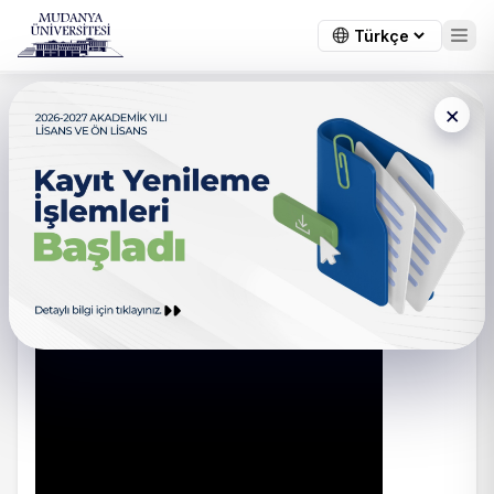
×
Ana Sayfa
/
Sanat ve Sosyal Bilimler Fakültesi
/
Hakkımızda
Hakkımızda