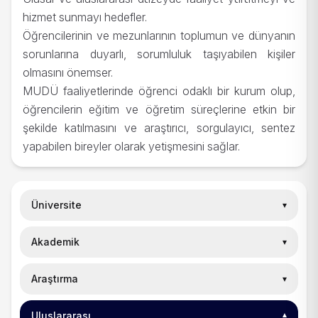
hizmet sunmayı hedefler.
Öğrencilerinin ve mezunlarının toplumun ve dünyanın
sorunlarına duyarlı, sorumluluk taşıyabilen kişiler
olmasını önemser.
MUDÜ faaliyetlerinde öğrenci odaklı bir kurum olup,
öğrencilerin eğitim ve öğretim süreçlerine etkin bir
şekilde katılmasını ve araştırıcı, sorgulayıcı, sentez
yapabilen bireyler olarak yetişmesini sağlar.
Üniversite
▾
Akademik
Kurumsal
▾
▾
Yönetim
▾
Araştırma
Enstitü
Kuruluş Öyküsü
▾
▾
Fakülteler
Kurucu Vakıf
Mütevelli Heyeti Başkanı
▾
Uluslararası
Araştırma ve Geliştirme
Lisansüstü Eğitim Enstitüsü
▾
▾