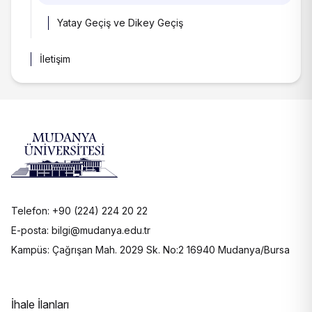
Döküman ve Formlar
Yatay Geçiş ve Dikey Geçiş
Engelsiz Yaşam
Kampüs Planı
Sık Sorulan Sorular
Bursa'da Yaşam
İletişim
İletişim
Fotoğraf/Video
Ücretler
Telefon: +90 (224) 224 20 22
E-posta: bilgi@mudanya.edu.tr
Kampüs: Çağrışan Mah. 2029 Sk. No:2 16940 Mudanya/Bursa
İhale İlanları