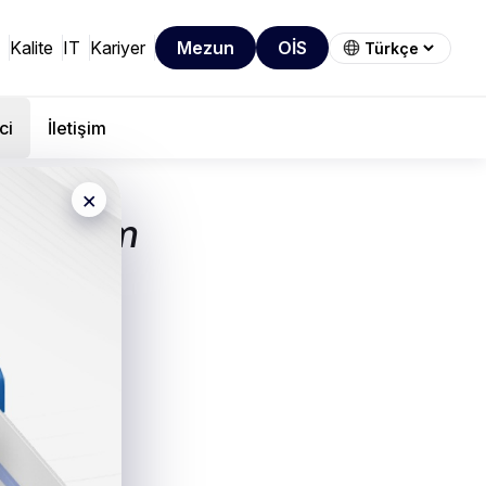
Kalite
IT
Kariyer
Mezun
OİS
ci
İletişim
×
 Yönetim