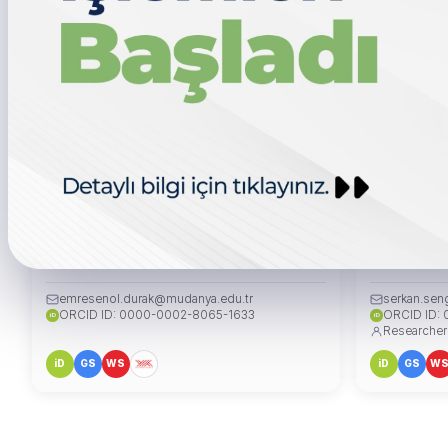
Prof. Dr. Emre ŞENOL DURAK
Dr. Öğr. Ü
DEKAN
DEKAN YARD
emresenol.durak@mudanya.edu.tr
serkan.sen
ORCID ID: 0000-0002-8065-1633
ORCID ID:
iD
iD
Researcher
iD
GS
WS
iD
GS
W