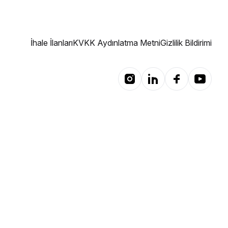
İhale İlanları
KVKK Aydınlatma Metni
Gizlilik Bildirimi