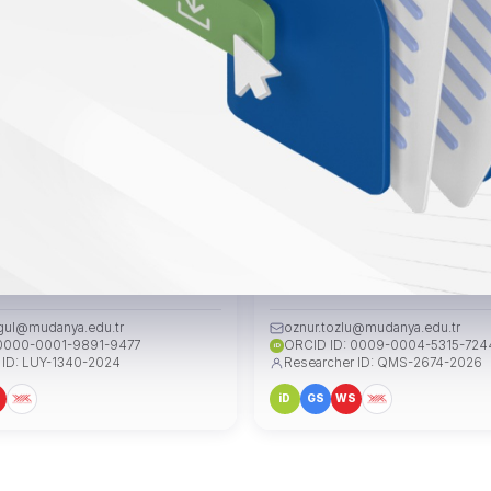
yesi Serkan ŞENGÜL
Arş. Gör. Öznur TOZLU
IMCISI
FAKÜLTE SEKRETERİ
gul@mudanya.edu.tr
oznur.tozlu@mudanya.edu.tr
 0000-0001-9891-9477
ORCID ID: 0009-0004-5315-724
iD
 ID: LUY-1340-2024
Researcher ID: QMS-2674-2026
S
iD
GS
WS